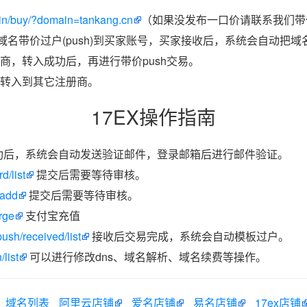
in/buy/?domain=tankang.cn
（如果没发布一口价请联系我们带价
把域名带价过户(push)到买家账号，买家接收后，系统会自动把
商，转入成功后，再进行带价push交易。
转入到其它注册商。
17EX操作指南
功后，系统会自动发送验证邮件，登录邮箱后进行邮件验证。
d/list
提交后需要等待审核。
/add
提交后需要等待审核。
rge
支付宝充值
ush/received/list
接收后交易完成，系统会自动模板过户。
list
可以进行修改dns、域名解析、域名续费等操作。
域名列表
阿里云店铺
爱名店铺
易名店铺
17ex店铺