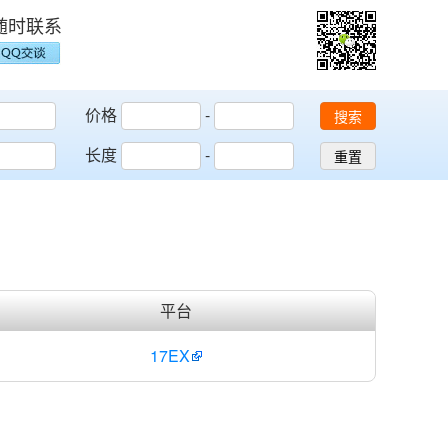
随时联系
价格
-
搜索
长度
-
重置
平台
17EX