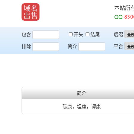
本站所
QQ
包含
开头
结尾
后缀
排除
简介
平台
简介
碳康，坦康，谭康