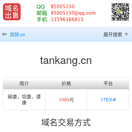
QQ
邮箱
手机
双拼.cn
展开搜索
tankang.cn
简介
价格
平台
碳康，坦康，谭
1000
元
17EX
康
域名交易方式